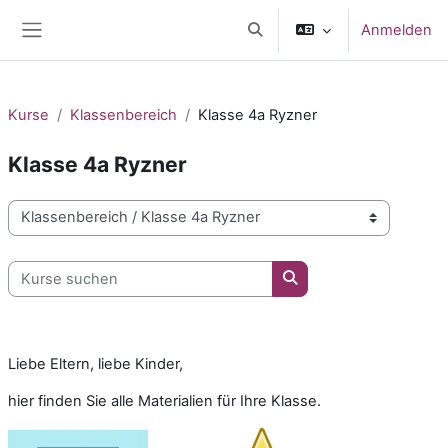
Zum Hauptinhalt
Anmelden
Sucheingabe umschalten
Website-Übersicht
Kurse
Klassenbereich
Klasse 4a Ryzner
Klasse 4a Ryzner
Kursbereiche
Kurse suchen
Kurse suchen
Liebe Eltern, liebe Kinder,
hier finden Sie alle Materialien für Ihre Klasse.