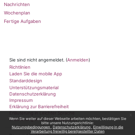
Nachrichten
Wochenplan
Fertige Aufgaben
Sie sind nicht angemeldet. (
Anmelden
)
Richtlinien
Laden Sie die mobile App
Standarddesign
Unterstützungsmaterial
Datenschutzerklärung
Impressum
Erklärung zur Barrierefreiheit
Erläuterung in Leichter Sprache
x
Wenn Sie weiter auf dieser Webseite arbeiten möchten, bestätigen Sie
Erläuterung in Gebärdensprache
bitte unsere Nutzungsrichtlinie:
Nutzungsbedingungen
Datenschutzerklärung
Einwilligung in die
Verarbeitung freiwillig bereitgestellter Daten